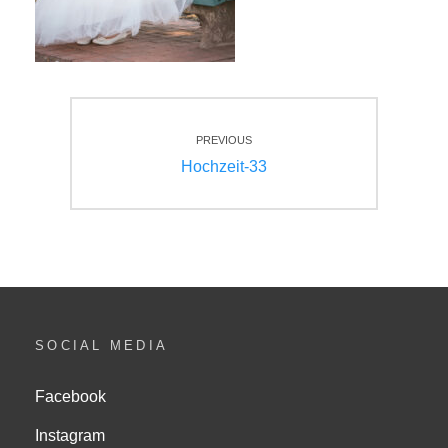
Beitragsnavigation
PREVIOUS
Previous
Hochzeit-33
post:
SOCIAL MEDIA
Facebook
Instagram