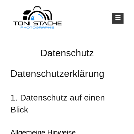
Skip
to
content
Emotionen für die Ewigkeit
TONI STACHE PHOTOGRAPHIE
Datenschutz
Datenschutz­erklärung
1. Datenschutz auf einen
Blick
Allgemeine Hinweise