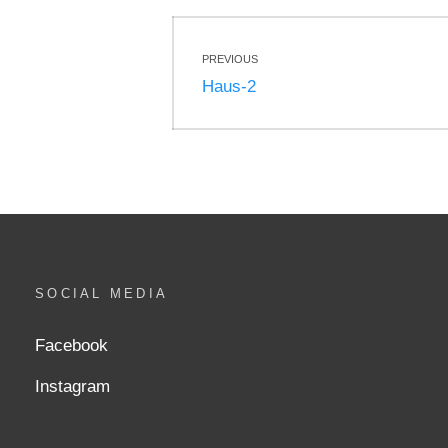
Beitragsnavigati
PREVIOUS
Previous
Haus-2
post:
SOCIAL MEDIA
Facebook
Instagram