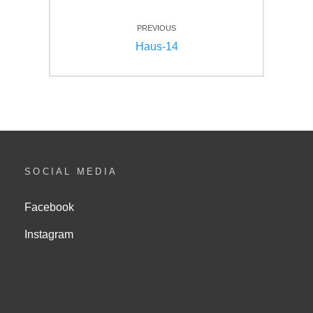
Beitragsnavigation
PREVIOUS
Previous
Haus-14
post:
SOCIAL MEDIA
Facebook
Instagram